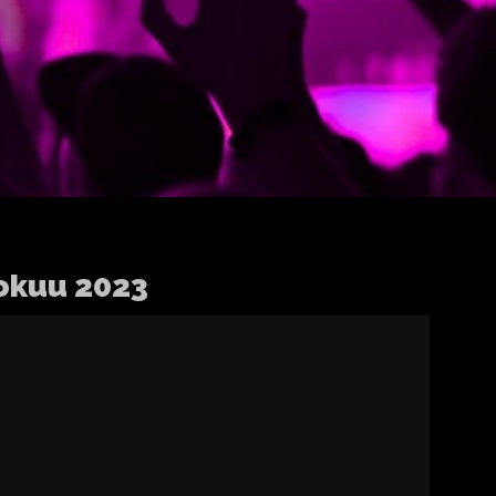
okuu 2023
Tilannepäivitystä