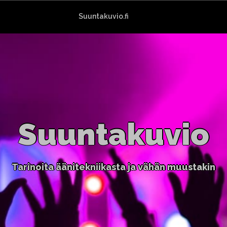
Suuntakuvio.fi
Suuntakuvio
Tarinoita äänitekniikasta ja vähän muustakin