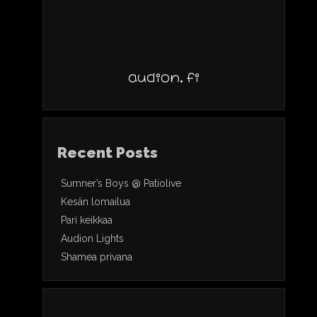
audion.fi
Recent Posts
Sumner’s Boys @ Patiolive
Kesän lomailua
Pari keikkaa
Audion Lights
Shamea privana