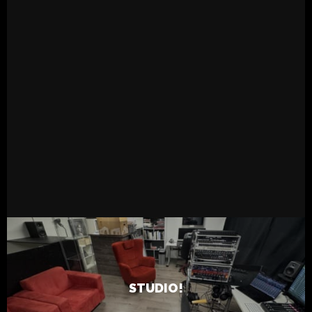
READ MORE
14.2.2025
Live
Tapsa
STUDIO!