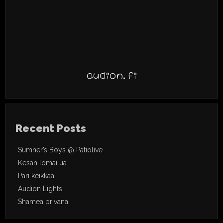
audion.fi
Recent Posts
Sumner’s Boys @ Patiolive
Kesän lomailua
Pari keikkaa
Audion Lights
Shamea privana