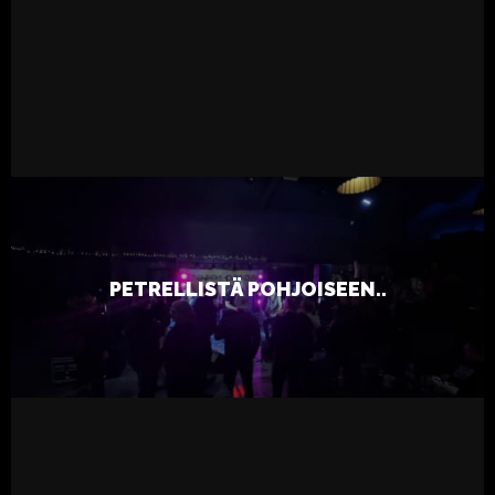
READ MORE
23.2.2025
Live
Tapsa
PETRELLISTÄ POHJOISEEN..
Studio!