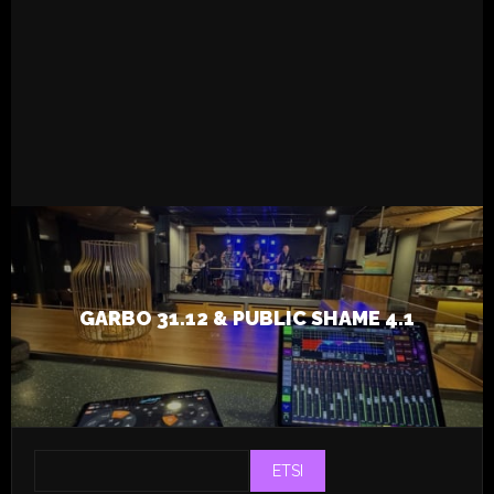
READ MORE
5.1.2025
Live
Tapsa
GARBO 31.12 & PUBLIC SHAME 4.1
ETSI