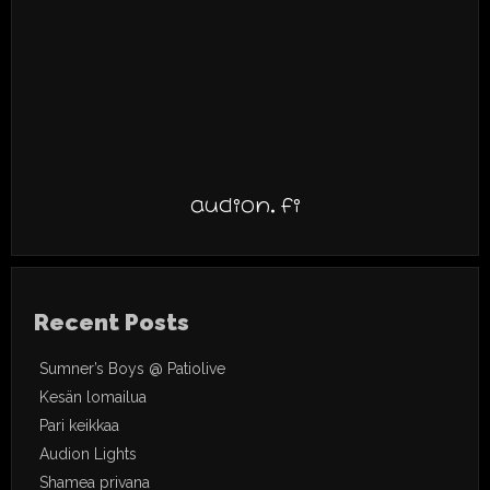
audion.fi
Recent Posts
Sumner’s Boys @ Patiolive
Kesän lomailua
Pari keikkaa
Audion Lights
Shamea privana