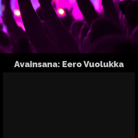
Avainsana:
Eero Vuolukka
POISONBLACK – feat. JP Lepp